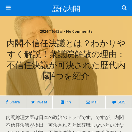
歴代内閣
2024年6月3日 • No Comments
内閣不信任決議とは？わかりや
すく解説！衆議院解散の理由：
不信任決議が可決された歴代内
閣4つを紹介
Share
Tweet
Pin
Mail
SMS
内閣総理大臣は日本の政治のトップです。ですが、内閣
不信任決議が提出・可決されると総辞職しないといけな