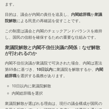
ます。
目的は、議会が内閣の責任を追及し、
内閣総辞職
か
衆議
院解散
による民意の再確認を促すことです。
この制度は議会と内閣のチェックアンドバランスを維持
し、国民の信頼を確保するための重要な仕組みです。
衆議院解散と内閣不信任決議の関係：なぜ解散
が行われるのか
内閣不信任決議が衆議院で可決された場合、内閣は憲法
第69条に基づき、
10日以内
に衆議院を解散するか、
内閣
総辞職
を選択する義務があります。
10日以内に衆議院解散
内閣総辞職を選択
衆議院解散が選ばれる理由は、現行の議会構成が国民の