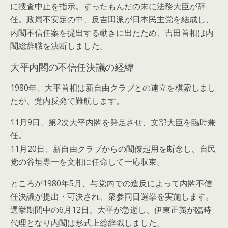
に捜査中止を指示。すったもんだの末に法務大臣が辞
任。政局不安定の中、反吉田派が日本民主党を結成し、
内閣不信任案を提出する動きに出たため、吉田首相は内
閣総辞職を決断しました。
大平内閣の不信任決議の経緯
1980年、大平首相は新自由クラブとの連立を模索しまし
たが、党内反発で難航します。
11月9日、第2次大平内閣を発足させ、文部大臣を臨時兼
任。
11月20日、新自由クラブからの閣僚起用を断念し、自民
党の谷垣専一を文相に任命して一応収束。
ところが1980年5月、与党内での造反によって内閣不信
任決議が提出・可決され、衆参同日選挙を実施します。
選挙期間中の6月12日、大平が急逝し、伊東正義が臨時
代理となり内閣は形式上総辞職しました。