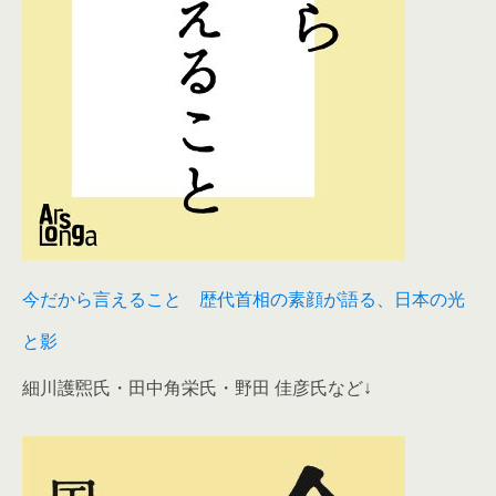
今だから言えること 歴代首相の素顔が語る、日本の光
と影
細川護煕氏・田中角栄氏・野田 佳彦氏など↓