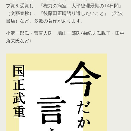
ブ賞を受賞し、『権力の病室―大平総理最期の14日間』
（文藝春秋）、『後藤田正晴語り遺したいこと』（岩波
書店）など、多数の著作があります。
小沢一郎氏・菅直人氏・鳩山一郎氏/由紀夫氏親子・田中
角栄氏など↓