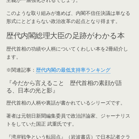
主義が一層強化されるでしょう。
このような取り組みが進めば、内閣不信任決議は単なる
形式にとどまらない政治改革の起点となり得ます。
歴代内閣総理大臣の足跡がわかる本
歴代首相の功績や人柄についてくわしい本を2冊紹介し
ます。
※関連記事：
歴代内閣の最低支持率ランキング
『今だから言えること 歴代首相の素顔が語
る、日本の光と影』
歴代首相の人柄や裏話が書かれているシリーズです。
著者は元朝日新聞編集委員で政治評論家、ジャーナリス
トをしていた国正 武重氏です。
『湾岸戦争という転回点』（岩波書店）で日本記者クラ