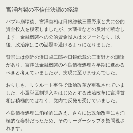
宮澤内閣の不信任決議の経緯
バブル崩壊後、宮澤首相は日銀総裁三重野康と共に公的
資金投入を模索しましたが、大蔵省などの反対で断念し
ます。金融機関への公的資金投入はタブーとなり、以
後、政治家はこの話題を避けるようになりました。
背景には側近の浜田卓二郎や日銀総裁の三重野との議論
があり、宮澤は金融機関の不良債権処理を早期に進める
べきと考えていましたが、実現に至りませんでした。
おりしも、リクルート事件で政治改革が重視されていま
した。小選挙区制導入をはじめとする政治改革に宮澤首
相は積極的ではなく、党内で反発を受けていました。
不良債権処理に消極的にみえ、さらには政治改革にも消
極的な姿勢だったため、そのリーダーシップを疑問視さ
れます。