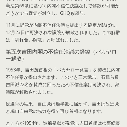
憲法第69条に基づく内閣不信任決議なしで解散が可能か
どうかで与野党が対立し、GHQも関与。
11月に野党が内閣不信任決議を提出する協定が結ばれ、
12月23日に可決され衆議院が解散されました。この解散
は「馴れ合い解散」と呼ばれました。
第五次吉田内閣の不信任決議の経緯（バカヤロ
ー解散）
1953年、吉田茂首相の「バカヤロー発言」を契機に内閣
不信任案が提出されます。このとき三木武吉、石橋ら反
吉田派22名が賛成に回ったため不信任案は可決され、衆
議院が解散されました。
総選挙の結果、自由党は過半数に届かず、吉田は改進党
と鳩山自由党の協力を得て再び首相になります。
ところが1954年、造船疑獄が発覚し吉田首相は検事総長