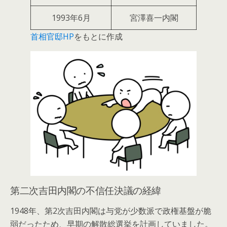
1993年6月
宮澤喜一内閣
首相官邸HP
をもとに作成
第二次吉田内閣の不信任決議の経緯
1948年、第2次吉田内閣は与党が少数派で政権基盤が脆
弱だったため、早期の解散総選挙を計画していました。