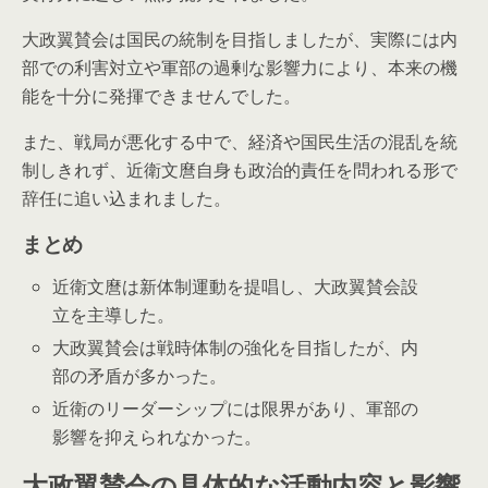
大政翼賛会は国民の統制を目指しましたが、実際には内
部での利害対立や軍部の過剰な影響力により、本来の機
能を十分に発揮できませんでした。
また、戦局が悪化する中で、経済や国民生活の混乱を統
制しきれず、近衛文麿自身も政治的責任を問われる形で
辞任に追い込まれました。
まとめ
近衛文麿は新体制運動を提唱し、大政翼賛会設
立を主導した。
大政翼賛会は戦時体制の強化を目指したが、内
部の矛盾が多かった。
近衛のリーダーシップには限界があり、軍部の
影響を抑えられなかった。
大政翼賛会の具体的な活動内容と影響