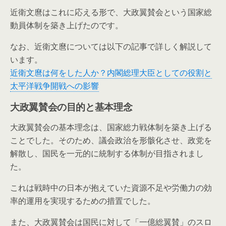
近衛文麿はこれに応える形で、大政翼賛会という国家総
動員体制を築き上げたのです。
なお、近衛文麿については以下の記事で詳しく解説して
います。
近衛文麿は何をした人か？内閣総理大臣としての役割と
太平洋戦争開戦への影響
大政翼賛会の目的と基本理念
大政翼賛会の基本理念は、国家総力戦体制を築き上げる
ことでした。そのため、議会政治を形骸化させ、政党を
解散し、国民を一元的に統制する体制が目指されまし
た。
これは戦時中の日本が抱えていた資源不足や労働力の効
率的運用を実現するための措置でした。
また、大政翼賛会は国民に対して「一億総翼賛」のスロ