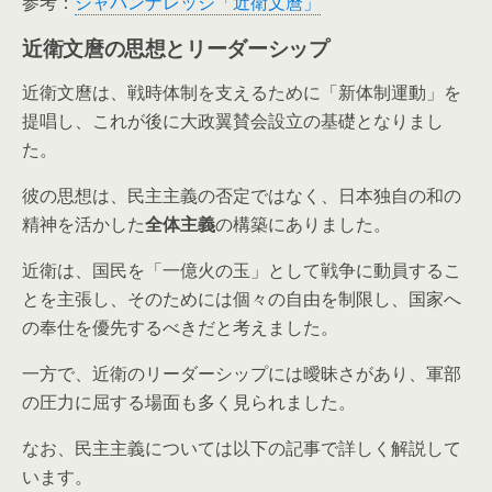
参考：
ジャパンナレッジ「近衛文麿」
近衛文麿の思想とリーダーシップ
近衛文麿は、戦時体制を支えるために「新体制運動」を
提唱し、これが後に大政翼賛会設立の基礎となりまし
た。
彼の思想は、民主主義の否定ではなく、日本独自の和の
精神を活かした
全体主義
の構築にありました。
近衛は、国民を「一億火の玉」として戦争に動員するこ
とを主張し、そのためには個々の自由を制限し、国家へ
の奉仕を優先するべきだと考えました。
一方で、近衛のリーダーシップには曖昧さがあり、軍部
の圧力に屈する場面も多く見られました。
なお、民主主義については以下の記事で詳しく解説して
います。