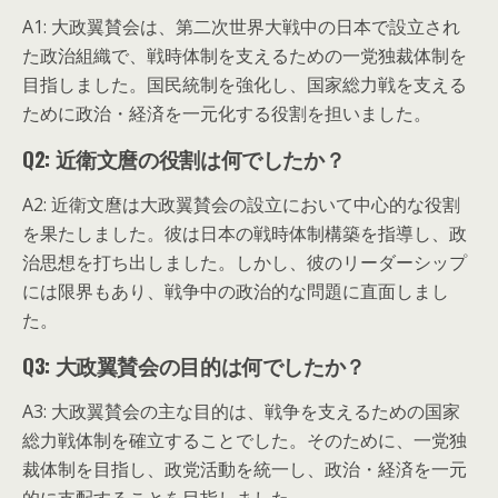
A1: 大政翼賛会は、第二次世界大戦中の日本で設立され
た政治組織で、戦時体制を支えるための一党独裁体制を
目指しました。国民統制を強化し、国家総力戦を支える
ために政治・経済を一元化する役割を担いました。
Q2: 近衛文麿の役割は何でしたか？
A2: 近衛文麿は大政翼賛会の設立において中心的な役割
を果たしました。彼は日本の戦時体制構築を指導し、政
治思想を打ち出しました。しかし、彼のリーダーシップ
には限界もあり、戦争中の政治的な問題に直面しまし
た。
Q3: 大政翼賛会の目的は何でしたか？
A3: 大政翼賛会の主な目的は、戦争を支えるための国家
総力戦体制を確立することでした。そのために、一党独
裁体制を目指し、政党活動を統一し、政治・経済を一元