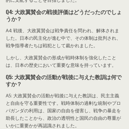
的に支配することを目指しました。
Q4: 大政翼賛会の戦後評価はどうだったのでしょ
うか？
A4: 戦後、大政翼賛会は戦争責任を問われ、解体されま
した。日本の民主化が進む中で、その体制は批判され、
戦争指導者たちは戦犯として裁かれました。
しかし、大政翼賛会の形成が戦時体制を強化したこと
は、日本の歴史において重要な意味を持っています。
Q5: 大政翼賛会の活動が戦後に与えた教訓は何で
すか？
A5: 大政翼賛会の活動が戦後に与えた教訓は、民主主義
と自由を守る重要性です。戦時体制の過剰な統制やプロ
パガンダの利用は、国家の自由を侵害し、戦争の暴走を
助長したことから、政治の透明性と国民の自由の尊重が
いかに重要かが再認識されました。