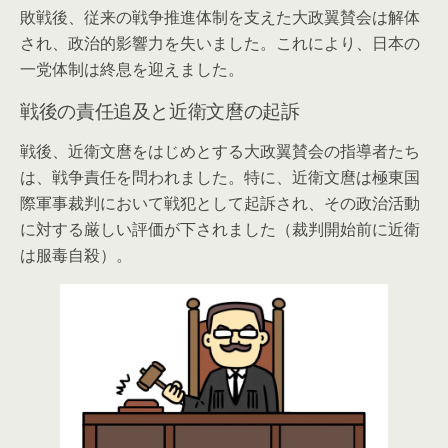
敗戦後、従来の戦争推進体制を支えた大政翼賛会は解体
され、政治的影響力を失いました。これにより、日本の
一党体制は終息を迎えました。
戦後の責任追及と近衛文麿の起訴
戦後、近衛文麿をはじめとする大政翼賛会の指導者たち
は、戦争責任を問われました。特に、近衛文麿は極東国
際軍事裁判において戦犯として起訴され、その政治活動
に対する厳しい評価が下されました（裁判開始前に近衛
は服毒自殺）。