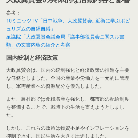
参考：
10ミニッツTV「日中戦争、大政翼賛会…近衛に学ぶポピ
ュリズムの自縄自縛」
衆議院「大政翼賛会議会局「議事部役員会ニ関スル書
類」の文書内容の紹介と考察
国内統制と経済政策
大政翼賛会は、国内の統制強化と経済政策の推進を主要
な任務としました。全国の産業や労働力を一元的に管理
し、軍需産業への資源配分を優先しました。
また、農村部では食糧増産を強化し、都市部の配給制度
を整備することで、戦時下の生活を支えようとしまし
た。
しかし、これらの政策は物資不足やインフレーションを
抑制できず、国民生活を大きく圧迫しました。