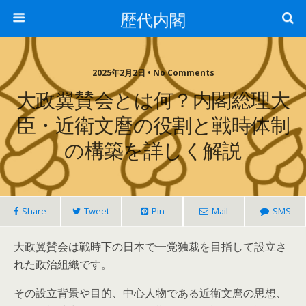
歴代内閣
2025年2月2日 • No Comments
大政翼賛会とは何？内閣総理大
臣・近衛文麿の役割と戦時体制
の構築を詳しく解説
Share
Tweet
Pin
Mail
SMS
大政翼賛会は戦時下の日本で一党独裁を目指して設立さ
れた政治組織です。
その設立背景や目的、中心人物である近衛文麿の思想、