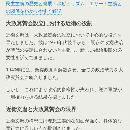
民主主義の歴史と発展：ポピュリズム、エリート主義と
の関係をわかりやすく解説
大政翼賛会設立における近衛の役割
近衛文麿は、大政翼賛会の設立において中心的な役割を
果たしました。彼は1930年代後半から、既存の政党政治
が時代の要請に合わないと主張し、新しい統治形態の必
要性を訴えてきました。
1940年には、既存政党を解散させ、全ての政治勢力を大
政翼賛会に統合しました。
しかし、これにより政治的多様性が失われ、逆に軍部が
一層権力を握る結果を招きました。
近衛文麿と大政翼賛会の限界
近衛文麿の構想には理想主義的な側面が強く、具体的な
実行力に乏しい点が批判されました。