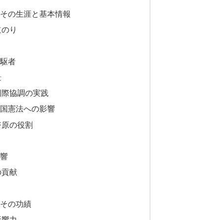
その生涯と基本情報
道のり
駆者
景
国際協調の実践
国憲法への影響
幣原の役割
響
の貢献
その功績
影響力