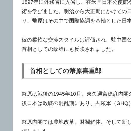
1897年に外務省に入省し、在米国日本公使
術を学びました。明治から大正期にかけての
り、幣原はその中で国際協調を基軸とした日
彼の柔軟な交渉スタイルは評価され、駐中国
首相としての政策にも反映されました。
首相としての幣原喜重郎
幣原は戦後の1945年10月、東久邇宮稔彦内
後日本は敗戦の混乱期にあり、占領軍（GHQ
幣原内閣では農地改革、財閥解体、そして新