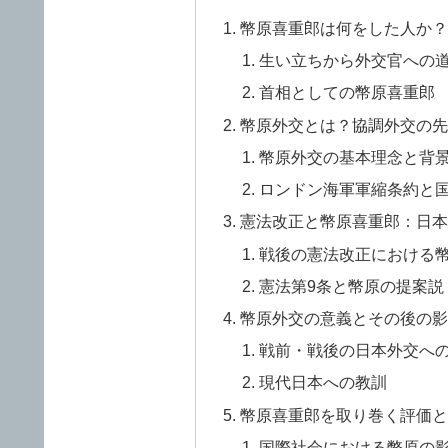
幣原喜重郎は何をした人か？
生い立ちから外交官への
首相としての幣原喜重郎
幣原外交とは？協調外交の先
幣原外交の基本理念と背
ロンドン海軍軍縮条約と
憲法改正と幣原喜重郎：日本
戦後の憲法改正における
憲法第9条と幣原の提案説
幣原外交の意義とその後の影
戦前・戦後の日本外交へ
現代日本への教訓
幣原喜重郎を取り巻く評価と
国際社会における幣原の