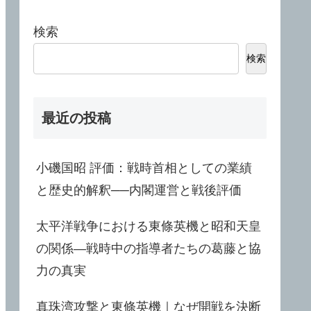
検索
検索
最近の投稿
小磯国昭 評価：戦時首相としての業績
と歴史的解釈──内閣運営と戦後評価
太平洋戦争における東條英機と昭和天皇
の関係—戦時中の指導者たちの葛藤と協
力の真実
真珠湾攻撃と東條英機｜なぜ開戦を決断