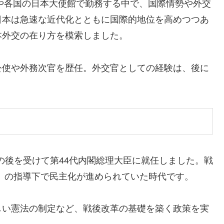
館や各国の日本大使館で勤務する中で、国際情勢や外交
日本は急速な近代化とともに国際的地位を高めつつあ
本外交の在り方を模索しました。
公使や外務次官を歴任。外交官としての経験は、後に
閣の後を受けて第44代内閣総理大臣に就任しました。戦
）の指導下で民主化が進められていた時代です。
しい憲法の制定など、戦後改革の基礎を築く政策を実